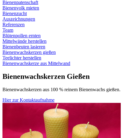
Bienenpatenschaft
Bienenvolk mieten
Bienenzucht
Auszeichnungen
Referenzen
Team
Blütenpollen ernten
Mittelwände herstellen
Bienenbeuten lasieren
Bienenwachskerzen gießen
Teelichter herstellen
Bienenwachskerze aus Mittelwand
Bienenwachskerzen
Gießen
Bienenwachskerzen aus 100 % reinem Bienenwachs gießen.
Hier zur Kontaktaufnahme