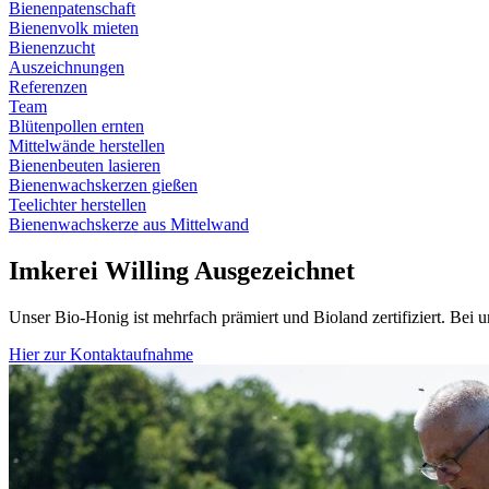
Bienenpatenschaft
Bienenvolk mieten
Bienenzucht
Auszeichnungen
Referenzen
Team
Blütenpollen ernten
Mittelwände herstellen
Bienenbeuten lasieren
Bienenwachskerzen gießen
Teelichter herstellen
Bienenwachskerze aus Mittelwand
Imkerei Willing
Ausgezeichnet
Unser Bio-Honig ist mehrfach prämiert und Bioland zertifiziert. Bei
Hier zur Kontaktaufnahme