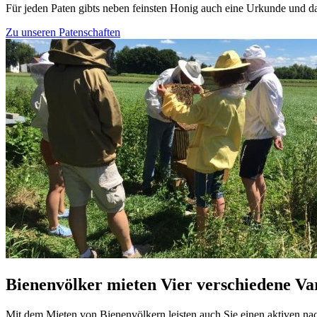
Für jeden Paten gibts neben feinsten Honig auch eine Urkunde und da
Zu unseren Patenschaften
Bienenvölker mieten
Vier verschiedene Va
Mit dem Mieten von Bienenvölkern leisten auch Sie einen aktiven nac